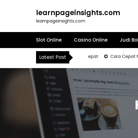
S
k
learnpageinsights.com
i
learnpageinsights.com
p
t
o
Slot Online
Casino Online
Judi Bo
c
o
at Menuju Uang: Strategi Penarikan Cepat
Cara Cepat Mera
Latest Post
n
t
e
n
t