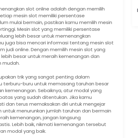
menangkan slot online adalah dengan memilih
etiap mesin slot memiliki persentase
m mulai bermain, pastikan kamu memilih mesin
inggi. Mesin slot yang memiliki persentase
eluang lebih besar untuk memenangkan
u juga bisa mencari informasi tentang mesin slot
m judi online. Dengan memilih mesin slot yang
g lebih besar untuk meraih kemenangan dan
 mudah.
upakan trik yang sangat penting dalam
lu terburu-buru untuk memasang taruhan besar
n kemenangan. Sebaiknya, atur modal yang
 batas yang sudah ditentukan. Jika kamu
ati dan terus memaksakan diri untuk mengejar
h untuk menurunkan jumlah taruhan dan bermain
meraih kemenangan, jangan langsung
stis. Lebih baik, nikmati kemenangan tersebut
an modal yang baik.