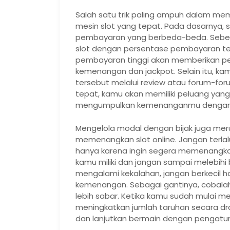
Salah satu trik paling ampuh dalam me
mesin slot yang tepat. Pada dasarnya, s
pembayaran yang berbeda-beda. Sebelu
slot dengan persentase pembayaran tert
pembayaran tinggi akan memberikan p
kemenangan dan jackpot. Selain itu, kam
tersebut melalui review atau forum-foru
tepat, kamu akan memiliki peluang yan
mengumpulkan kemenanganmu dengan
Mengelola modal dengan bijak juga mer
memenangkan slot online. Jangan terla
hanya karena ingin segera memenangka
kamu miliki dan jangan sampai melebihi
mengalami kekalahan, jangan berkecil h
kemenangan. Sebagai gantinya, cobala
lebih sabar. Ketika kamu sudah mulai 
meningkatkan jumlah taruhan secara dra
dan lanjutkan bermain dengan pengatur