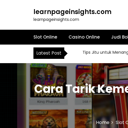
S
k
learnpageinsights.com
i
learnpageinsights.com
p
t
o
Slot Online
Casino Online
Judi Bo
c
o
Cara Cepat Meraih Kemenangan: Tips Jitu untuk Menang Mudah
Latest Post
n
t
e
n
t
Cara Tarik Keme
Home
Slot 