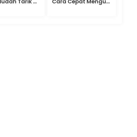
Cara Mudah Tarik Kemenangan Slot Online: Panduan Lengkap!
Cara Cepat Mengumpulkan Uang dari Slot