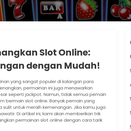
ngkan Slot Online:
angan dengan Mudah!
inan yang sangat populer di kalangan para
nyenangkan, permainan ini juga menawarkan
ar seperti jackpot. Namun, tidak semua pemain
m bermain slot online. Banyak pemain yang
 sulit untuk meraih kemenangan. Jika kamu juga
atir. Di artikel ini, kami akan memberikan trik
an permainan slot online dengan cara tarik