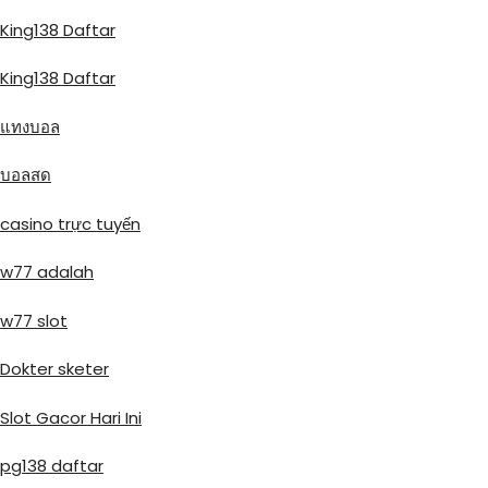
King138 Daftar
King138 Daftar
แทงบอล
บอลสด
casino trực tuyến
w77 adalah
w77 slot
Dokter sketer
Slot Gacor Hari Ini
pg138 daftar