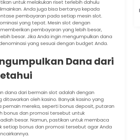
ikan untuk melakukan riset terlebih dahulu
dimainkan. Anda juga bisa bertanya kepada
entase pembayaran pada setiap mesin slot.
enominasi yang tepat. Mesin slot dengan
g memberikan pembayaran yang lebih besar,
bih besar. Jika Anda ingin mengumpulkan dana
an denominasi yang sesuai dengan budget Anda.
engumpulkan Dana dari
ketahui
n dana dari bermain slot adalah dengan
itawarkan oleh kasino. Banyak kasino yang
pemain mereka, seperti bonus deposit, putaran
lah bonus dan promosi tersebut untuk
diah besar. Namun, pastikan untuk membaca
uk setiap bonus dan promosi tersebut agar Anda
encairkannya.