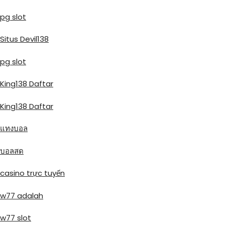
pg slot
Situs Devil138
pg slot
King138 Daftar
King138 Daftar
แทงบอล
บอลสด
casino trực tuyến
w77 adalah
w77 slot