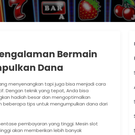
Pengalaman Bermain
mpulkan Dana
yang menyenangkan tapi juga bisa menjadi cara
f. Dengan teknik yang tepat, Anda bisa
kan hadiah besar dan mengoptimalkan
ah beberapa tips untuk mengumpulkan dana dari
rsentase pembayaran yang tinggi. Mesin slot
nggi akan memberikan lebih banyak