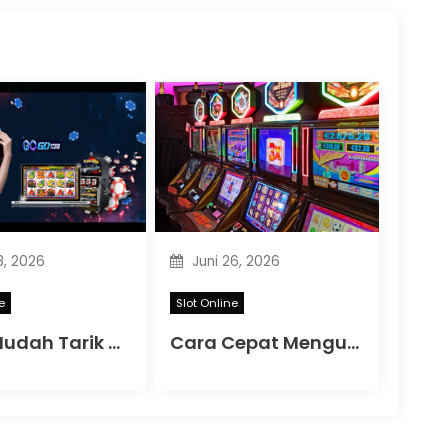
8, 2026
Juni 26, 2026
e
Slot Online
Cara Mudah Tarik Kemenangan Slot Online: Panduan Lengkap!
Cara Cepat Mengumpulkan Uang dari Slot