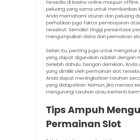
tersedia di kasino online maupun offlin
peluang yang sama untuk memberikan k
Anda memahami aturan dan peluang dari p
perhatikan juga faktor pembayaran ata
tersebut. Semakin tinggi persentase p
mengumpulkan dana dari permainan slot
Selain itu, penting juga untuk mengatur 
yang dapat digunakan adalah dengan m
terlebih dahulu. Dengan demikian, And
yang dimiliki oleh permainan slot terse
Anda dapat meningkatkan taruhan sec
yang didapatkan. Namun, jika merasa se
mengurangi taruhan atau berhenti berm
Tips Ampuh Mengu
Permainan Slot