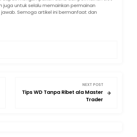
ah juga untuk selalu memainkan permainan
 jawab. Semoga artikel ini bermanfaat dan
NEXT POST
Tips WD Tanpa Ribet ala Master
Trader