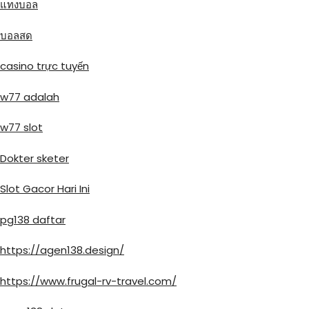
แทงบอล
บอลสด
casino trực tuyến
w77 adalah
w77 slot
Dokter sketer
Slot Gacor Hari Ini
pg138 daftar
https://agen138.design/
https://www.frugal-rv-travel.com/