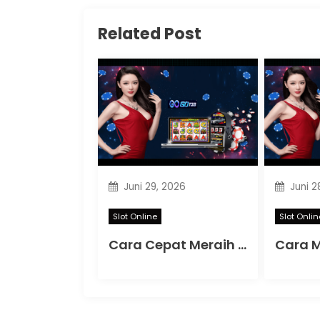
g
a
Related Post
s
i
p
o
Juni 29, 2026
Juni 2
s
Slot Online
Slot Onlin
Cara Cepat Meraih Kemenangan: Tips Jitu untuk Menang Mudah!