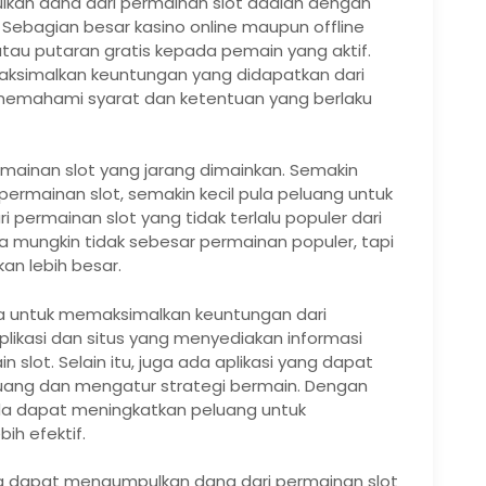
lkan dana dari permainan slot adalah dengan
ebagian besar kasino online maupun offline
au putaran gratis kepada pemain yang aktif.
ksimalkan keuntungan yang didapatkan dari
 memahami syarat dan ketentuan yang berlaku
rmainan slot yang jarang dimainkan. Semakin
rmainan slot, semakin kecil pula peluang untuk
ermainan slot yang tidak terlalu populer dari
a mungkin tidak sebesar permainan populer, tapi
n lebih besar.
da untuk memaksimalkan keuntungan dari
aplikasi dan situs yang menyediakan informasi
 slot. Selain itu, juga ada aplikasi yang dapat
ang dan mengatur strategi bermain. Dengan
a dapat meningkatkan peluang untuk
ih efektif.
nda dapat mengumpulkan dana dari permainan slot