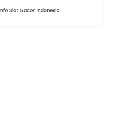
Info Slot Gacor Indonesia