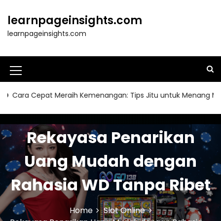
S
k
learnpageinsights.com
i
learnpageinsights.com
p
t
o
c
M
o
e
n
ra Cepat Meraih Kemenangan: Tips Jitu untuk Menang Mudah!
t
n
e
u
n
Rekayasa Penarikan
t
I
c
Uang Mudah dengan
o
Rahasia WD Tanpa Ribet
n
Home
Slot Online