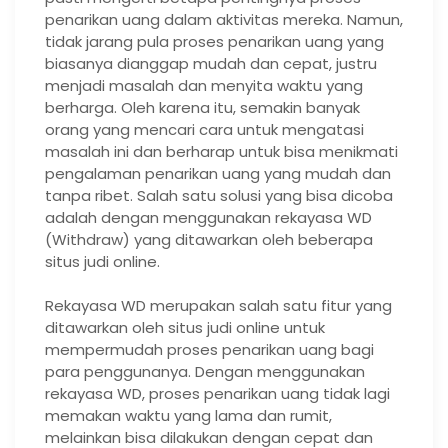
penarikan uang dalam aktivitas mereka. Namun,
tidak jarang pula proses penarikan uang yang
biasanya dianggap mudah dan cepat, justru
menjadi masalah dan menyita waktu yang
berharga. Oleh karena itu, semakin banyak
orang yang mencari cara untuk mengatasi
masalah ini dan berharap untuk bisa menikmati
pengalaman penarikan uang yang mudah dan
tanpa ribet. Salah satu solusi yang bisa dicoba
adalah dengan menggunakan rekayasa WD
(Withdraw) yang ditawarkan oleh beberapa
situs judi online.
Rekayasa WD merupakan salah satu fitur yang
ditawarkan oleh situs judi online untuk
mempermudah proses penarikan uang bagi
para penggunanya. Dengan menggunakan
rekayasa WD, proses penarikan uang tidak lagi
memakan waktu yang lama dan rumit,
melainkan bisa dilakukan dengan cepat dan