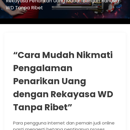
Rekayasa Penarikan Uang Mudah dengan Rahasia
WD Tanpa Ribet
“Cara Mudah Nikmati
Pengalaman
Penarikan Uang
dengan Rekayasa WD
Tanpa Ribet”
Para pengguna internet dan pemain judi online
pasti mengerti betapa pentingnya proses