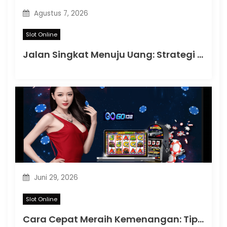
Agustus 7, 2026
Slot Online
Jalan Singkat Menuju Uang: Strategi Penarikan Cepat
Juni 29, 2026
Slot Online
Cara Cepat Meraih Kemenangan: Tips Jitu untuk Menang Mudah!