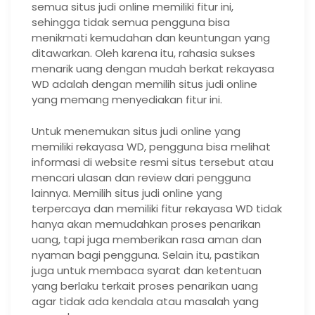
semua situs judi online memiliki fitur ini,
sehingga tidak semua pengguna bisa
menikmati kemudahan dan keuntungan yang
ditawarkan. Oleh karena itu, rahasia sukses
menarik uang dengan mudah berkat rekayasa
WD adalah dengan memilih situs judi online
yang memang menyediakan fitur ini.
Untuk menemukan situs judi online yang
memiliki rekayasa WD, pengguna bisa melihat
informasi di website resmi situs tersebut atau
mencari ulasan dan review dari pengguna
lainnya. Memilih situs judi online yang
terpercaya dan memiliki fitur rekayasa WD tidak
hanya akan memudahkan proses penarikan
uang, tapi juga memberikan rasa aman dan
nyaman bagi pengguna. Selain itu, pastikan
juga untuk membaca syarat dan ketentuan
yang berlaku terkait proses penarikan uang
agar tidak ada kendala atau masalah yang