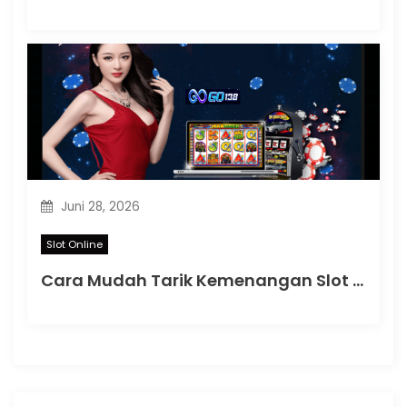
Juni 28, 2026
Slot Online
Cara Mudah Tarik Kemenangan Slot Online: Panduan Lengkap!