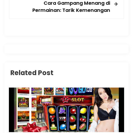
i
Cara Gampang Menang di
Permainan: Tarik Kemenangan
g
a
s
i
p
Related Post
o
s