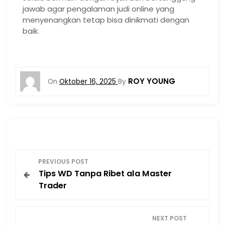
jawab agar pengalaman judi online yang
menyenangkan tetap bisa dinikmati dengan
baik.
ROY YOUNG
On
Oktober 16, 2025
By
N
PREVIOUS POST
Tips WD Tanpa Ribet ala Master
a
Trader
v
NEXT POST