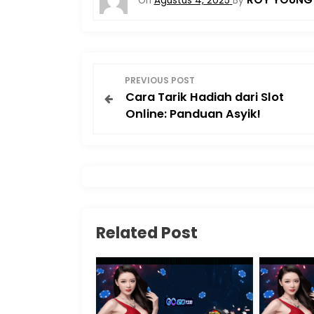
On
Agustus 4, 2025
By
N
PREVIOUS POST
Cara Tarik Hadiah dari Slot
a
Online: Panduan Asyik!
v
i
g
a
Related Post
s
i