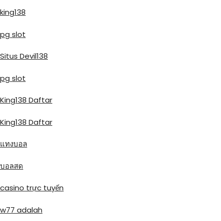
king138
pg slot
Situs Devil138
pg slot
King138 Daftar
King138 Daftar
แทงบอล
บอลสด
casino trực tuyến
w77 adalah