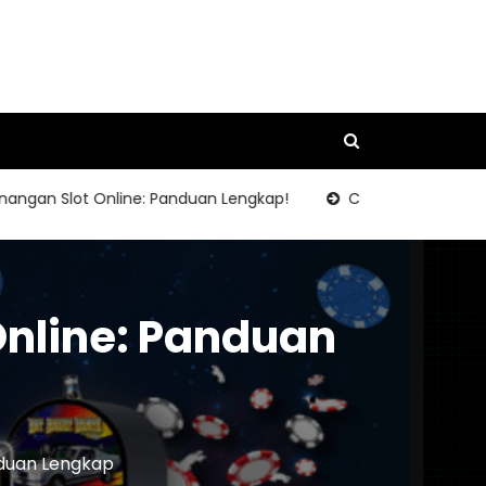
Slot Online: Panduan Lengkap!
Cara Cepat Meraih Keme
nline: Panduan
nduan Lengkap