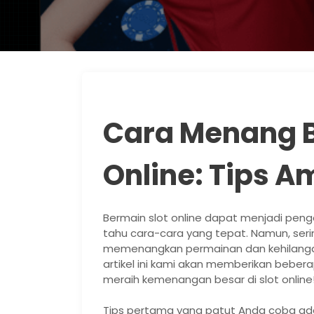
Cara Menang Be
Online: Tips 
Bermain slot online dapat menjadi pen
tahu cara-cara yang tepat. Namun, serin
memenangkan permainan dan kehilangan
artikel ini kami akan memberikan bebe
meraih kemenangan besar di slot online
Tips pertama yang patut Anda coba adal