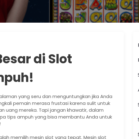
sar di Slot
Ampuh!
galaman yang seru dan menguntungkan jika Anda
gkali pemain merasa frustasi karena sulit untuk
 uang mereka. Tapi jangan khawatir, dalam
rapa tips ampuh yang bisa membantu Anda untuk
!
ah memilih mesin slot yang tepat. Mesin slot