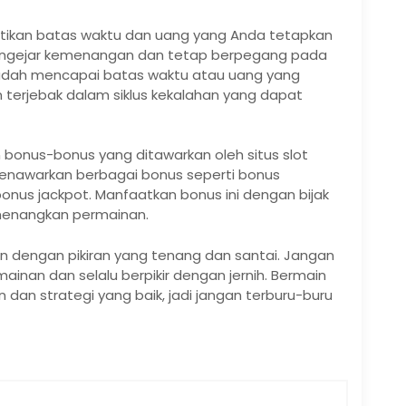
hatikan batas waktu dan uang yang Anda tetapkan
 mengejar kemenangan dan tetap berpegang pada
sudah mencapai batas waktu atau uang yang
n terjebak dalam siklus kekalahan yang dapat
 bonus-bonus yang ditawarkan oleh situs slot
n menawarkan berbagai bonus seperti bonus
onus jackpot. Manfaatkan bonus ini dengan bijak
menangkan permainan.
ain dengan pikiran yang tenang dan santai. Jangan
nan dan selalu berpikir dengan jernih. Bermain
dan strategi yang baik, jadi jangan terburu-buru