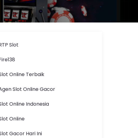
RTP Slot
Fire138
Slot Online Terbaik
Agen Slot Online Gacor
Slot Online Indonesia
Slot Online
Slot Gacor Hari Ini