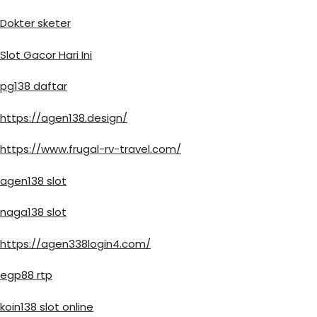
Dokter sketer
Slot Gacor Hari Ini
pg138 daftar
https://agen138.design/
https://www.frugal-rv-travel.com/
agen138 slot
naga138 slot
https://agen338login4.com/
egp88 rtp
koin138 slot online