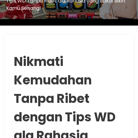
Tips WD Tanpa Ribet ala Rahasia yang Bakal Bikin
Kamu Senang!
Nikmati
Kemudahan
Tanpa Ribet
dengan Tips WD
ala Rahasia