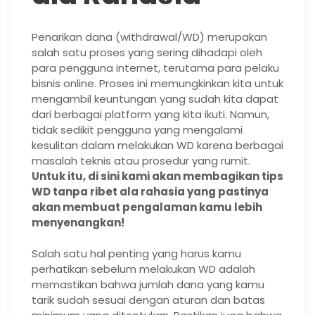
Penarikan dana (withdrawal/WD) merupakan
salah satu proses yang sering dihadapi oleh
para pengguna internet, terutama para pelaku
bisnis online. Proses ini memungkinkan kita untuk
mengambil keuntungan yang sudah kita dapat
dari berbagai platform yang kita ikuti. Namun,
tidak sedikit pengguna yang mengalami
kesulitan dalam melakukan WD karena berbagai
masalah teknis atau prosedur yang rumit.
Untuk itu, di sini kami akan membagikan tips
WD tanpa ribet ala rahasia yang pastinya
akan membuat pengalaman kamu lebih
menyenangkan!
Salah satu hal penting yang harus kamu
perhatikan sebelum melakukan WD adalah
memastikan bahwa jumlah dana yang kamu
tarik sudah sesuai dengan aturan dan batas