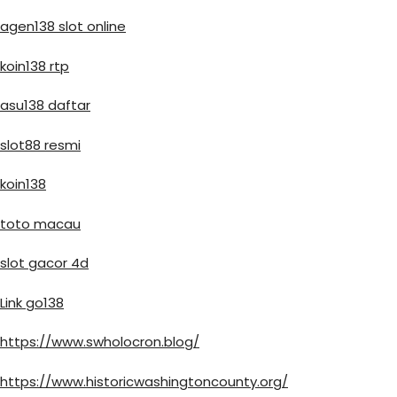
agen138 slot online
koin138 rtp
asu138 daftar
slot88 resmi
koin138
toto macau
slot gacor 4d
Link go138
https://www.swholocron.blog/
https://www.historicwashingtoncounty.org/