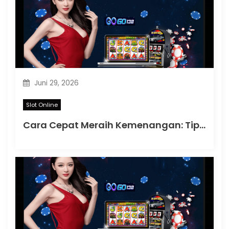
Juni 29, 2026
Slot Online
Cara Cepat Meraih Kemenangan: Tips Jitu untuk Menang Mudah!