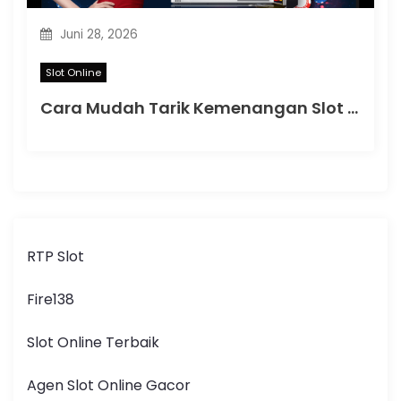
Juni 28, 2026
Slot Online
Cara Mudah Tarik Kemenangan Slot Online: Panduan Lengkap!
RTP Slot
Fire138
Slot Online Terbaik
Agen Slot Online Gacor