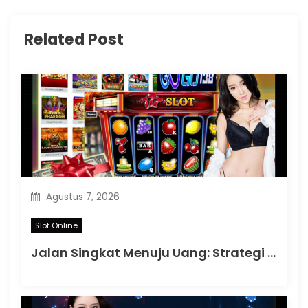
p
Related Post
o
s
Agustus 7, 2026
Slot Online
Jalan Singkat Menuju Uang: Strategi Penarikan Cepat