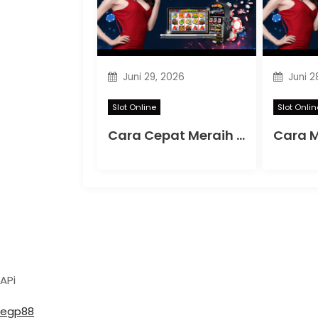
p
o
s
Juni 29, 2026
Juni 2
Slot Online
Slot Onlin
Cara Cepat Meraih Kemenangan: Tips Jitu untuk Menang Mudah!
APi
egp88