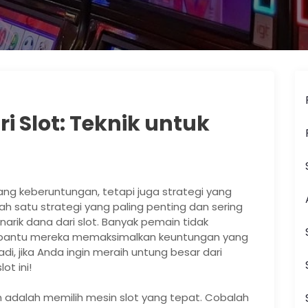
i Slot: Teknik untuk
!
ang keberuntungan, tetapi juga strategi yang
 satu strategi yang paling penting dan sering
arik dana dari slot. Banyak pemain tidak
mbantu mereka memaksimalkan keuntungan yang
i, jika Anda ingin meraih untung besar dari
ot ini!
 adalah memilih mesin slot yang tepat. Cobalah