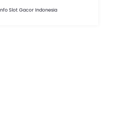
Info Slot Gacor Indonesia