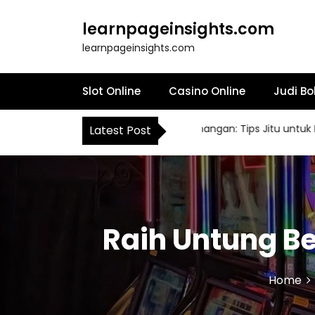
S
k
learnpageinsights.com
i
learnpageinsights.com
p
t
o
Slot Online
Casino Online
Judi Bo
c
o
Cara Cepat Meraih Kemenangan: Tips Jitu untuk Mena
Latest Post
n
t
e
n
t
Raih Untung Be
Home