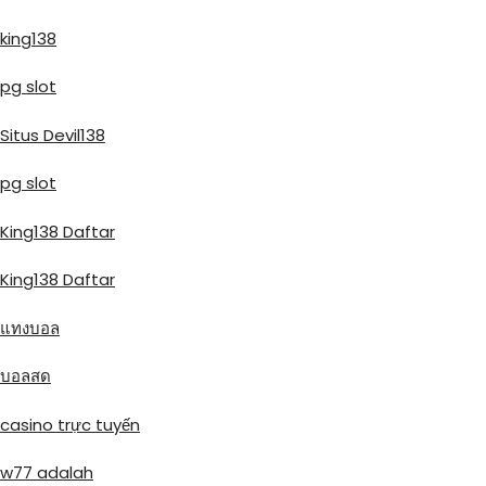
king138
pg slot
Situs Devil138
pg slot
King138 Daftar
King138 Daftar
แทงบอล
บอลสด
casino trực tuyến
w77 adalah