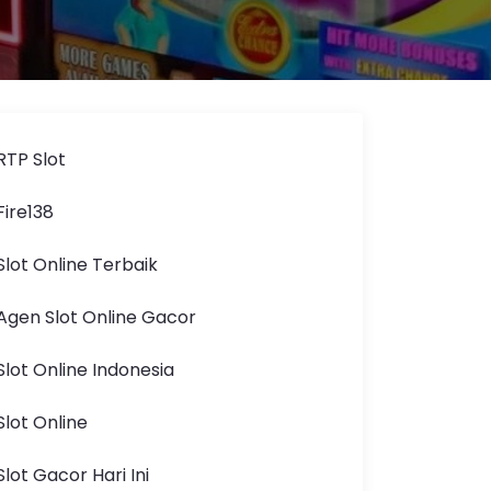
RTP Slot
Fire138
Slot Online Terbaik
Agen Slot Online Gacor
Slot Online Indonesia
Slot Online
Slot Gacor Hari Ini