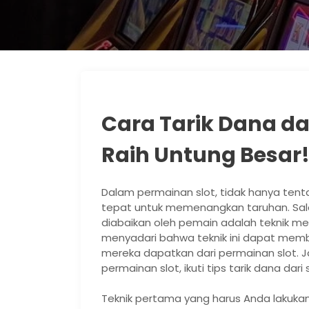
Cara Tarik Dana dar
Raih Untung Besar
Dalam permainan slot, tidak hanya tent
tepat untuk memenangkan taruhan. Salah
diabaikan oleh pemain adalah teknik men
menyadari bahwa teknik ini dapat me
mereka dapatkan dari permainan slot. Jad
permainan slot, ikuti tips tarik dana dari sl
Teknik pertama yang harus Anda lakukan