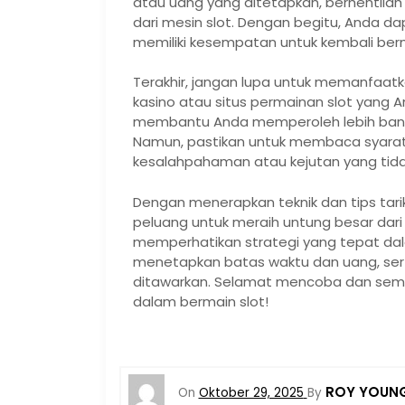
atau uang yang ditetapkan, berhentila
dari mesin slot. Dengan begitu, Anda da
memiliki kesempatan untuk kembali berma
Terakhir, jangan lupa untuk memanfaat
kasino atau situs permainan slot yang 
membantu Anda memperoleh lebih banyak
Namun, pastikan untuk membaca syarat 
kesalahpahaman atau kejutan yang tid
Dengan menerapkan teknik dan tips tarik
peluang untuk meraih untung besar dari 
memperhatikan strategi yang tepat dal
menetapkan batas waktu dan uang, se
ditawarkan. Selamat mencoba dan sem
dalam bermain slot!
ROY YOUN
On
Oktober 29, 2025
By