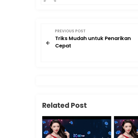
N
PREVIOUS POST
Triks Mudah untuk Penarikan
a
Cepat
v
i
g
a
Related Post
s
i