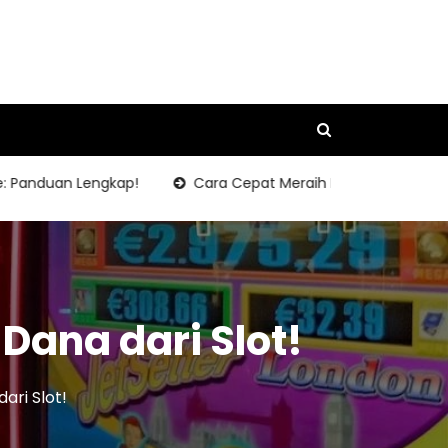
duan Lengkap!
Cara Cepat Meraih Kemenangan: Tips Jit
Dana dari Slot!
ari Slot!